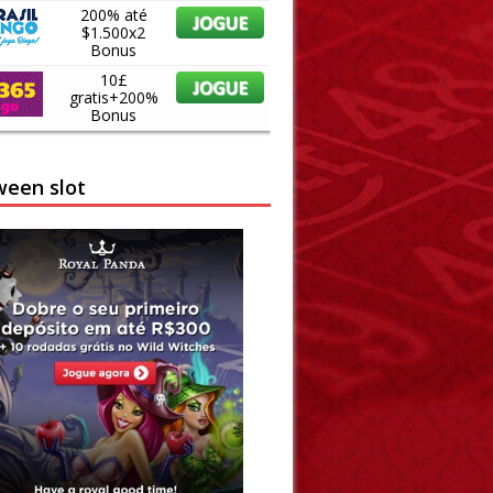
200% até
$1.500x2
Bonus
10£
gratis+200%
Bonus
ween slot