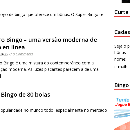
Curta
jogo de bingo que oferece um bônus. O Super Bingo te
Cadast
tro Bingo – uma versão moderna de
 en linea
Seja o 
bônus
 2025
// 0 Comments
nome:
ro Bingo é uma mistura do contemporâneo com a
e-mail:
cação moderna. As luzes piscantes parecem a de uma
]
Bingo 
 Bingo de 80 bolas
opularidade no mundo todo, especialmente no mercado