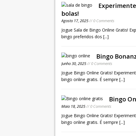
Experimente 
bolas!
Agosto 17, 2025
// 0 Comments
Jogue Sala de Bingo Online Gratis! E
bingo preferidos dos
[...]
Bingo Bonanz
Junho 30, 2025
// 0 Comments
Jogue Bingo Online Gratis! Experimen
bingo online gratis. É sempre
[...]
Bingo On
Maio 18, 2025
// 0 Comments
Jogue Bingo Online Gratis! Experimen
bingo online gratis. É sempre
[...]