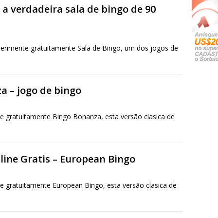
a verdadeira sala de bingo de 90
xperimente gratuitamente Sala de Bingo, um dos jogos de
a – jogo de bingo
te gratuitamente Bingo Bonanza, esta versão clasica de
line Gratis – European Bingo
te gratuitamente European Bingo, esta versão clasica de